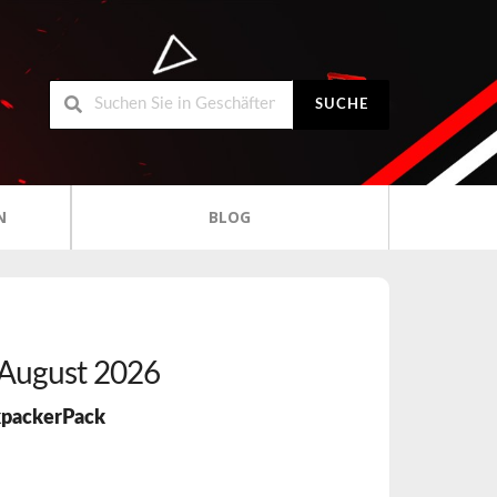
SUCHE
N
BLOG
August 2026
packerPack