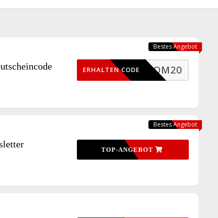
Bestes Angebot
utscheincode
BOOM20
ERHALTEN CODE
Bestes Angebot
letter
TOP-ANGEBOT