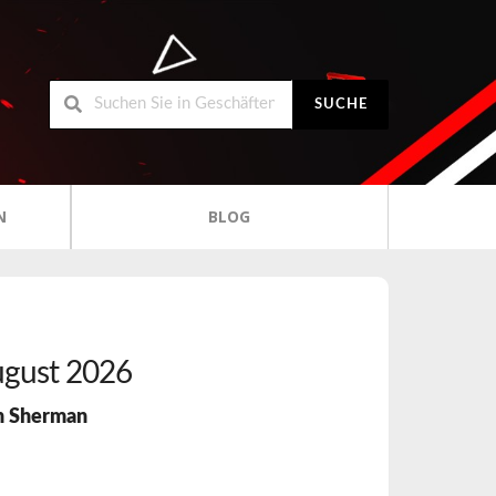
SUCHE
N
BLOG
gust 2026
n Sherman