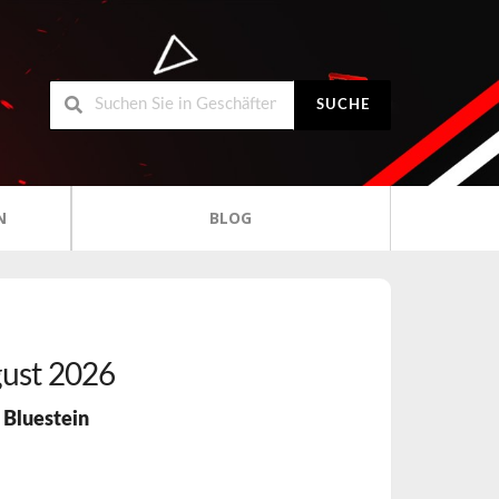
SUCHE
N
BLOG
ust 2026
r
Bluestein