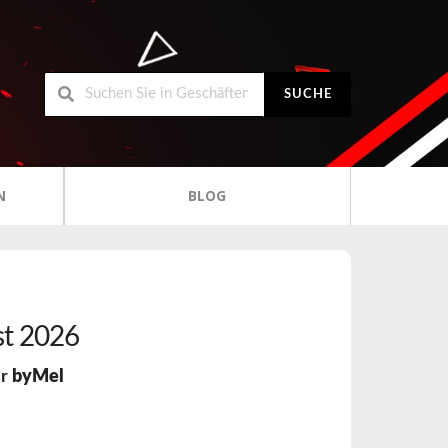
SUCHE
N
BLOG
t 2026
ür
byMel