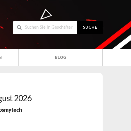
SUCHE
N
BLOG
ust 2026
osmytech