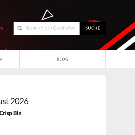
SUCHE
N
BLOG
st 2026
Crisp Bln