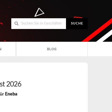
SUCHE
N
BLOG
st 2026
für
Eneba