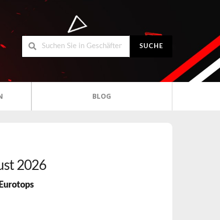
SUCHE
N
BLOG
st 2026
Eurotops