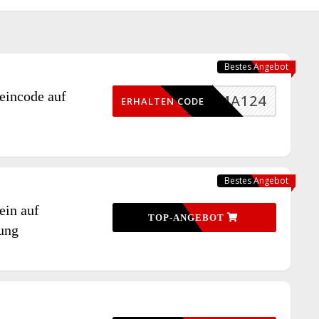
Bestes Angebot
incode auf
MA124
ERHALTEN CODE
Bestes Angebot
in auf
TOP-ANGEBOT
ung