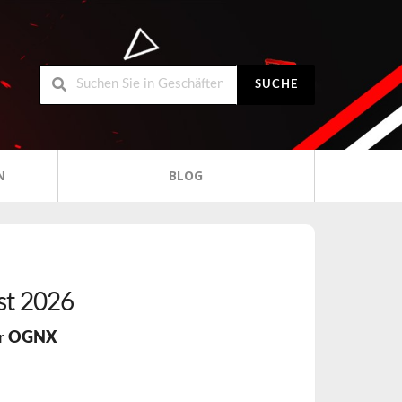
SUCHE
N
BLOG
st 2026
ür
OGNX