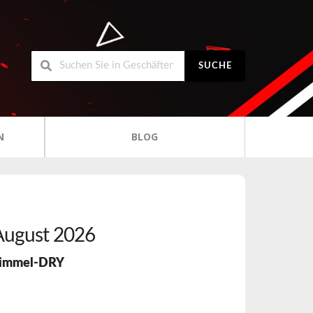
SUCHE
N
BLOG
August 2026
immel-DRY