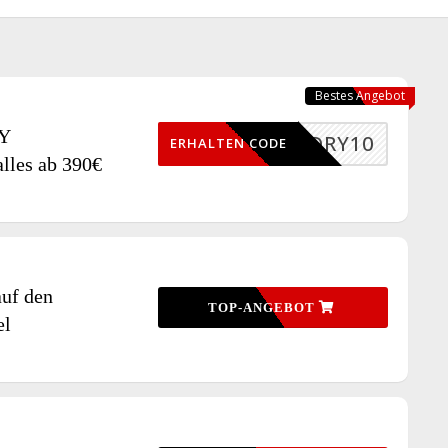
Bestes Angebot
Y
SDRY10
ERHALTEN CODE
alles ab 390€
auf den
TOP-ANGEBOT
el