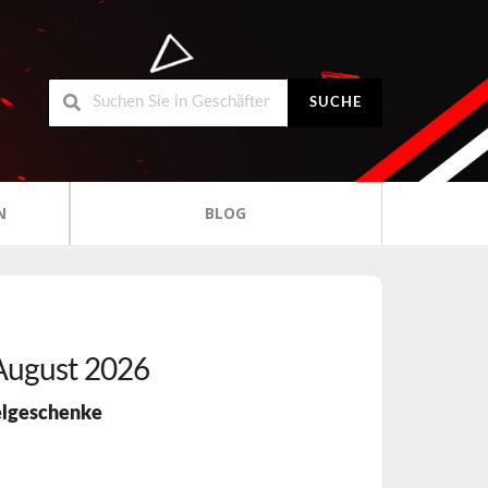
SUCHE
N
BLOG
August 2026
elgeschenke