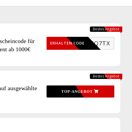
Bestes Angebot
scheincode für
H7MMQ7TX
ERHALTEN CODE
ent ab 1000€
Bestes Angebot
auf ausgewählte
TOP-ANGEBOT