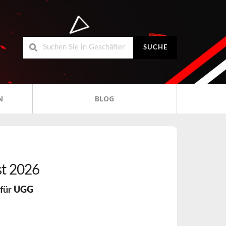
SUCHE
N
BLOG
t 2026
 für
UGG