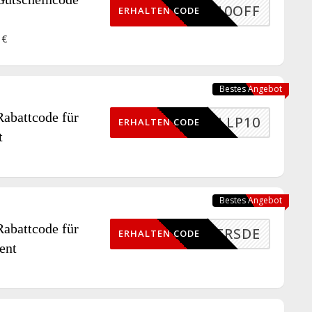
AF210OFF
ERHALTEN CODE
 €
Bestes Angebot
battcode für
ALLP10
ERHALTEN CODE
t
Bestes Angebot
battcode für
POWERSDE
ERHALTEN CODE
ent