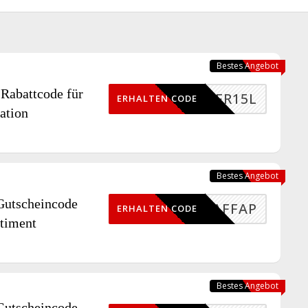
Bestes Angebot
abattcode für
AFR15L
ERHALTEN CODE
ation
Bestes Angebot
tscheincode
AFFAP
ERHALTEN CODE
rtiment
Bestes Angebot
tscheincode