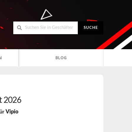
SUCHE
N
BLOG
t 2026
für
Vipio